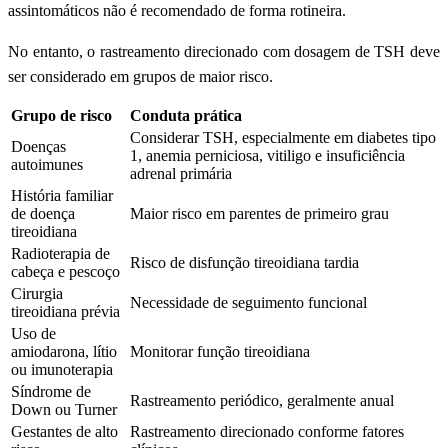
assintomáticos não é recomendado de forma rotineira.
No entanto, o rastreamento direcionado com dosagem de TSH deve
ser considerado em grupos de maior risco.
Grupo de risco
Conduta prática
Considerar TSH, especialmente em diabetes tipo
Doenças
1, anemia perniciosa, vitiligo e insuficiência
autoimunes
adrenal primária
História familiar
de doença
Maior risco em parentes de primeiro grau
tireoidiana
Radioterapia de
Risco de disfunção tireoidiana tardia
cabeça e pescoço
Cirurgia
Necessidade de seguimento funcional
tireoidiana prévia
Uso de
amiodarona, lítio
Monitorar função tireoidiana
ou imunoterapia
Síndrome de
Rastreamento periódico, geralmente anual
Down ou Turner
Gestantes de alto
Rastreamento direcionado conforme fatores