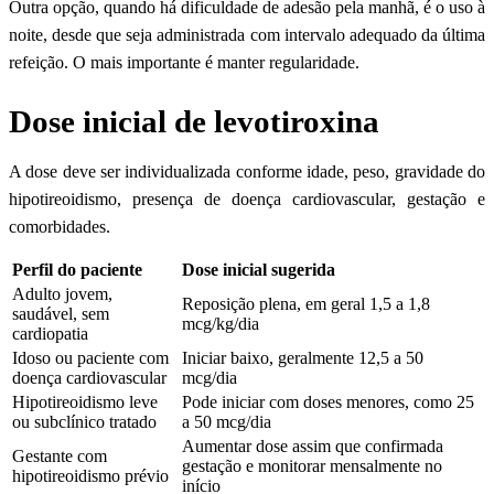
Outra opção, quando há dificuldade de adesão pela manhã, é o uso à
noite, desde que seja administrada com intervalo adequado da última
refeição. O mais importante é manter regularidade.
Dose inicial de levotiroxina
A dose deve ser individualizada conforme idade, peso, gravidade do
hipotireoidismo, presença de doença cardiovascular, gestação e
comorbidades.
Perfil do paciente
Dose inicial sugerida
Adulto jovem,
Reposição plena, em geral 1,5 a 1,8
saudável, sem
mcg/kg/dia
cardiopatia
Idoso ou paciente com
Iniciar baixo, geralmente 12,5 a 50
doença cardiovascular
mcg/dia
Hipotireoidismo leve
Pode iniciar com doses menores, como 25
ou subclínico tratado
a 50 mcg/dia
Aumentar dose assim que confirmada
Gestante com
gestação e monitorar mensalmente no
hipotireoidismo prévio
início