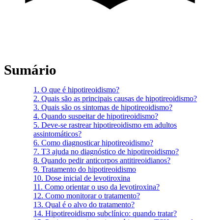
Sumário
1.
O que é hipotireoidismo?
2.
Quais são as principais causas de hipotireoidismo?
3.
Quais são os sintomas de hipotireoidismo?
4.
Quando suspeitar de hipotireoidismo?
5.
Deve-se rastrear hipotireoidismo em adultos
assintomáticos?
6.
Como diagnosticar hipotireoidismo?
7.
T3 ajuda no diagnóstico de hipotireoidismo?
8.
Quando pedir anticorpos antitireoidianos?
9.
Tratamento do hipotireoidismo
10.
Dose inicial de levotiroxina
11.
Como orientar o uso da levotiroxina?
12.
Como monitorar o tratamento?
13.
Qual é o alvo do tratamento?
14.
Hipotireoidismo subclínico: quando tratar?