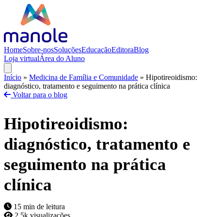
Home
Sobre-nos
Soluções
Educação
Editora
Blog
Loja virtual
Área do Aluno
Início
»
Medicina de Família e Comunidade
»
Hipotireoidismo:
diagnóstico, tratamento e seguimento na prática clínica
Voltar para o blog
Hipotireoidismo:
diagnóstico, tratamento e
seguimento na prática
clínica
15 min de leitura
2.5k visualizações