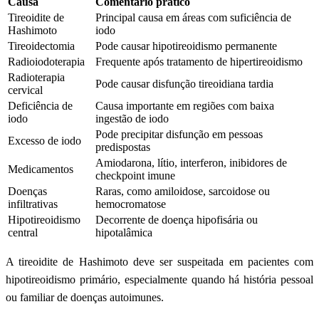
Causa
Comentário prático
Tireoidite de
Principal causa em áreas com suficiência de
Hashimoto
iodo
Tireoidectomia
Pode causar hipotireoidismo permanente
Radioiodoterapia
Frequente após tratamento de hipertireoidismo
Radioterapia
Pode causar disfunção tireoidiana tardia
cervical
Deficiência de
Causa importante em regiões com baixa
iodo
ingestão de iodo
Pode precipitar disfunção em pessoas
Excesso de iodo
predispostas
Amiodarona, lítio, interferon, inibidores de
Medicamentos
checkpoint imune
Doenças
Raras, como amiloidose, sarcoidose ou
infiltrativas
hemocromatose
Hipotireoidismo
Decorrente de doença hipofisária ou
central
hipotalâmica
A tireoidite de Hashimoto deve ser suspeitada em pacientes com
hipotireoidismo primário, especialmente quando há história pessoal
ou familiar de doenças autoimunes.