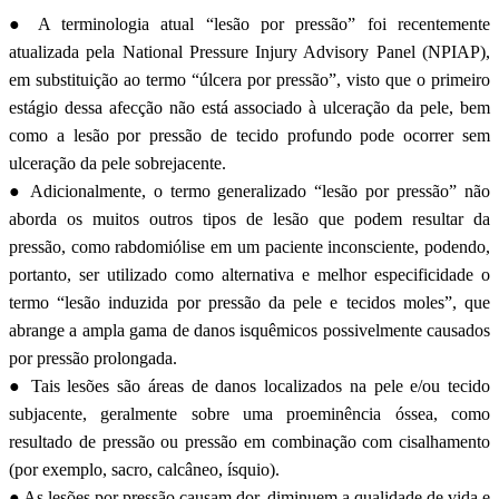
● A terminologia atual “lesão por pressão” foi recentemente
atualizada pela National Pressure Injury Advisory Panel (NPIAP),
em substituição ao termo “úlcera por pressão”, visto que o primeiro
estágio dessa afecção não está associado à ulceração da pele, bem
como a lesão por pressão de tecido profundo pode ocorrer sem
ulceração da pele sobrejacente.
● Adicionalmente, o termo generalizado “lesão por pressão” não
aborda os muitos outros tipos de lesão que podem resultar da
pressão, como rabdomiólise em um paciente inconsciente, podendo,
portanto, ser utilizado como alternativa e melhor especificidade o
termo “lesão induzida por pressão da pele e tecidos moles”, que
abrange a ampla gama de danos isquêmicos possivelmente causados
por pressão prolongada.
● Tais lesões são áreas de danos localizados na pele e/ou tecido
subjacente, geralmente sobre uma proeminência óssea, como
resultado de pressão ou pressão em combinação com cisalhamento
(por exemplo, sacro, calcâneo, ísquio).
● As lesões por pressão causam dor, diminuem a qualidade de vida e