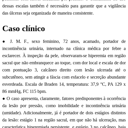
dessas escalas também é necessário para garantir que a vigilância
das úlceras seja organizada de maneira consistente.
Caso clínico
● J. M. F., sexo feminino, 72 anos, acamado, portador de
incontinência urinária, internado na clínica médica por febre a
esclarecer. À inspeção da pele, observaram-se hiperemia em região
sacral que não embranquece ao toque, com dor local e escala de dor
com pontuação 3, calcâneo direito com lesão ulcerada até o
subcutêneo, sem atingir a fáscia com esfacelo e secreção abundante
esverdeada. Escala de Braden 14, temperatura: 37,9 °C, PA 129 x
86 mmHg, FC 115 bpm.
● O caso apresenta, claramente, fatores predisponentes à ocorrência
da lesão por pressão, como imobilidade e incontinência urinária
(umidade). Adicionalmente, já é portador de dois estágios distintos
da lesão: estágio 1 na região sacral, em que não há ulceração, mas
característica hiperemiada persistente, e estágio 3 no calcâneo, haja