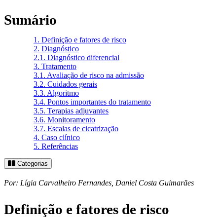
Sumário
1.
Definição e fatores de risco
2.
Diagnóstico
2.1.
Diagnóstico diferencial
3.
Tratamento
3.1.
Avaliação de risco na admissão
3.2.
Cuidados gerais
3.3.
Algoritmo
3.4.
Pontos importantes do tratamento
3.5.
Terapias adjuvantes
3.6.
Monitoramento
3.7.
Escalas de cicatrização
4.
Caso clínico
5.
Referências
Categorias
Por: Lígia Carvalheiro Fernandes, Daniel Costa Guimarães
Definição e fatores de risco