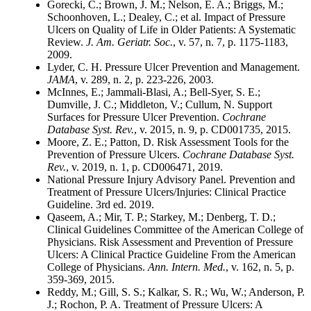
Gorecki, C.; Brown, J. M.; Nelson, E. A.; Briggs, M.;
Schoonhoven, L.; Dealey, C.; et al. Impact of Pressure
Ulcers on Quality of Life in Older Patients: A Systematic
Review.
J. Am. Geriatr. Soc.
, v. 57, n. 7, p. 1175-1183,
2009.
Lyder, C. H. Pressure Ulcer Prevention and Management.
JAMA
, v. 289, n. 2, p. 223-226, 2003.
McInnes, E.; Jammali-Blasi, A.; Bell-Syer, S. E.;
Dumville, J. C.; Middleton, V.; Cullum, N. Support
Surfaces for Pressure Ulcer Prevention.
Cochrane
Database Syst. Rev.
, v. 2015, n. 9, p. CD001735, 2015.
Moore, Z. E.; Patton, D. Risk Assessment Tools for the
Prevention of Pressure Ulcers.
Cochrane Database Syst.
Rev.
, v. 2019, n. 1, p. CD006471, 2019.
National Pressure Injury Advisory Panel. Prevention and
Treatment of Pressure Ulcers/Injuries: Clinical Practice
Guideline. 3rd ed. 2019.
Qaseem, A.; Mir, T. P.; Starkey, M.; Denberg, T. D.;
Clinical Guidelines Committee of the American College of
Physicians. Risk Assessment and Prevention of Pressure
Ulcers: A Clinical Practice Guideline From the American
College of Physicians.
Ann. Intern. Med.
, v. 162, n. 5, p.
359-369, 2015.
Reddy, M.; Gill, S. S.; Kalkar, S. R.; Wu, W.; Anderson, P.
J.; Rochon, P. A. Treatment of Pressure Ulcers: A