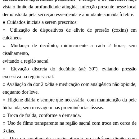
vista o limite da profundidade atingida. Infecção presente nesse local
demonstrada pela secreção esverdeada e abundante somada à febre.
● Cuidados iniciais a serem prescritos:
○ Utilização de dispositivos de alívio de pressão (coxins) em
calcâneos.
○ Mudança de decúbito, minimamente a cada 2 horas, sem
cisalhamento,
evitando a região sacral.
○ Elevação discreta do decúbito (até 30°), evitando pressão
excessiva na região sacral.
○ Avaliação da dor 2 x/dia e medicação com analgésico não opioide,
enquanto dor leve.
○ Higiene diária e sempre que necessária, com manutenção da pele
hidratada, sem massagem nas proeminências ósseas.
○ Troca de fralda, conforme a demanda.
○ Uso de filme transparente na região sacral com troca em cerca de
3 dias.
○ Uso de curativo de carvão ativado no calcâneo direito com