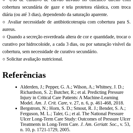
cobertura secundária de gaze e tela protetora elástica, com troca
diária (ou até 3 dias), dependendo da saturação aparente.
○ Avaliar necessidade de antibioticoterapia com cobertura para S.
aureus.
○ Quando a secreção esverdeada altera de cor e quantidade, trocar o
curativo por hidrocoloide, a cada 3 dias, ou por saturação visível da
cobertura, sem necessidade de curativo secundário.
○ Solicitar avaliação nutricional.
Referências
Alderden, J.; Pepper, G. A.; Wilson, A.; Whitney, J. D.;
Richardson, S. 2; Butcher, R.; et al. Predicting Pressure
Injury in Critical Care Patients: A Machine-Learning
Model.
Am. J. Crit. Care
, v. 27, n. 6, p. 461-468, 2018.
Bergstrom, N.; Horn, S. D.; Smout, R. J.; Bender, S. A.;
Ferguson, M. L.; Taler, G.; et al. The National Pressure
Ulcer Long-Term Care Study: Outcomes of Pressure Ulcer
Treatments in Long-Term Care.
J. Am. Geriatr. Soc.
, v. 53,
n. 10, p. 1721-1729, 2005.