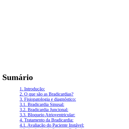
Sumário
1.
Introdução:
2.
O que são as Bradicardias?
3.
Fisiopatologia e diagnóstico:
3.1.
Bradicardia Sinusal:
3.2.
Bradicardia Juncional:
3.3.
Bloqueio Atrioventricular:
4.
Tratamento da Bradicardia:
4.1.
Avaliação do Paciente Instável: