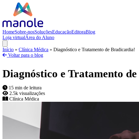
Home
Sobre-nos
Soluções
Educação
Editora
Blog
Loja virtual
Área do Aluno
Início
»
Clínica Médica
»
Diagnóstico e Tratamento de Bradicardia!
Voltar para o blog
Diagnóstico e Tratamento de
15 min de leitura
2.5k visualizações
Clínica Médica