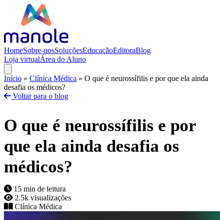
Home
Sobre-nos
Soluções
Educação
Editora
Blog
Loja virtual
Área do Aluno
Início
»
Clínica Médica
»
O que é neurossífilis e por que ela ainda
desafia os médicos?
Voltar para o blog
O que é neurossífilis e por
que ela ainda desafia os
médicos?
15 min de leitura
2.5k visualizações
Clínica Médica