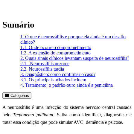
Sumário
1.
O que é neurossífilis e por que ela ainda é um desafio
clínico?
1.1.
Onde ocorre o comprometimento
1.2.
A extensão do comprometimento
2.
Quais sinais clínicos levantam suspeita de neurossífilis?
2.1.
Neurossífilis precoce
2.2.
Neurossífilis tardia
3.
Diagnóstico: como confirmar o caso?
3.1.
Os principais achados incluem
4.
Tratamento: o padrão-ouro ainda é a penicilina
Categorias
A neurossífilis é uma infecção do sistema nervoso central causada
pelo
Treponema pallidum
. Saiba como identificar, diagnosticar e
tratar essa condição que pode simular AVC, demência e psicose.