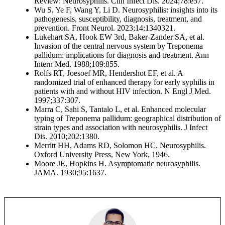
Review: Neurosyphilis. Clin Infect Dis. 2024;78:e57.
Wu S, Ye F, Wang Y, Li D. Neurosyphilis: insights into its
pathogenesis, susceptibility, diagnosis, treatment, and
prevention. Front Neurol. 2023;14:1340321.
Lukehart SA, Hook EW 3rd, Baker-Zander SA, et al.
Invasion of the central nervous system by Treponema
pallidum: implications for diagnosis and treatment. Ann
Intern Med. 1988;109:855.
Rolfs RT, Joesoef MR, Hendershot EF, et al. A
randomized trial of enhanced therapy for early syphilis in
patients with and without HIV infection. N Engl J Med.
1997;337:307.
Marra C, Sahi S, Tantalo L, et al. Enhanced molecular
typing of Treponema pallidum: geographical distribution of
strain types and association with neurosyphilis. J Infect
Dis. 2010;202:1380.
Merritt HH, Adams RD, Solomon HC. Neurosyphilis.
Oxford University Press, New York, 1946.
Moore JE, Hopkins H. Asymptomatic neurosyphilis.
JAMA. 1930;95:1637.